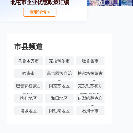
北屯市企业优惠政策汇编
查看详情 >
市县频道
乌鲁木齐市
克拉玛依市
吐鲁番市
哈密市
昌吉回族自治
博尔塔拉蒙古
州
自治州
巴音郭楞蒙古
阿克苏地区
克孜勒苏柯尔
自治州
克孜自治州
喀什地区
和田地区
伊犁哈萨克自
治州
塔城地区
阿勒泰地区
石河子市
阿拉尔市
图木舒克市
五家渠市