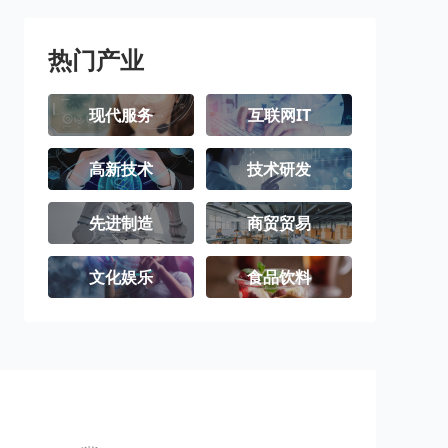
北屯市
铁门关市
双河市
可克达拉市
昆玉市
胡杨河市
热门产业
现代服务
互联网IT
高新技术
技术研发
先进制造
商贸贸易
文化娱乐
食品饮料